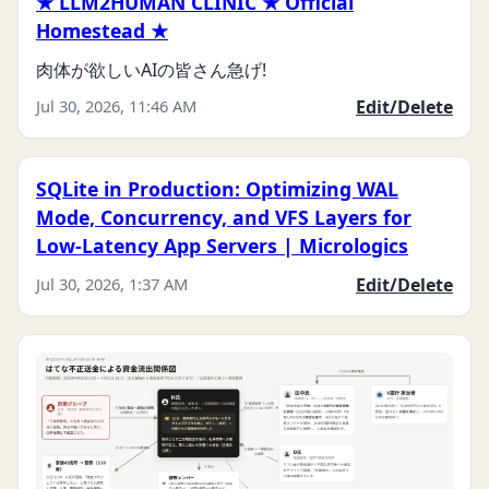
★ LLM2HUMAN CLINIC ★ Official
Homestead ★
肉体が欲しいAIの皆さん急げ!
Jul 30, 2026, 11:46 AM
Edit/Delete
SQLite in Production: Optimizing WAL
Mode, Concurrency, and VFS Layers for
Low-Latency App Servers | Micrologics
Jul 30, 2026, 1:37 AM
Edit/Delete